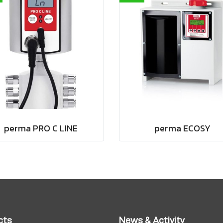
perma PRO C LINE
perma ECOSY
cts
News & Activity