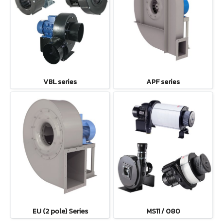
VBL series
APF series
EU (2 pole) Series
MS11 / 080