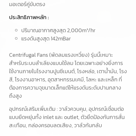
มอเตอร์คู่ขับตรง
ประสิทธิภาพหลัก :
ปริมาณอากาศสูงสุด 2,000m³/hr
แรงดันสูงสุด 142mBar
Centrifugal Fans (พัดลมแรงเหวี่ยง) รุ่นนี้เหมาะ
สำหรับระบบลำเลียงแบบใช้ลม โดยเฉพาะอย่างยิ่งการ
ใช้งานภายในโรงงานปูนซีเมนต์, โรงหล่อ, เตาน้ำมัน, โรง
สี, โรงงานอาหาร, อุตสาหกรรมเคมี, โลหะ และเหล็ก ที่
ต้องการความจุขนาดเล็กแต่ให้แรงดันระดับปานกลาง
ถึงสูง
อุปกรณ์เสริมเพิ่มเติม : วาล์วควบคุม, อุปกรณ์เชื่อมต่อ
แบบยืดหยุ่นทั้ง inlet และ outlet, ตัวยึดป้องกันการสั่น
สะเทือน, กล่องครอบลดเสียง, วาล์วกันกลับ