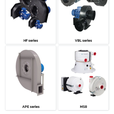
HF series
VBL series
APE series
MS8