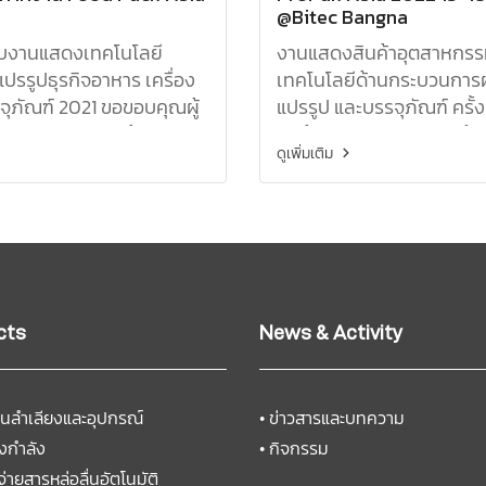
@Bitec Bangna
ับงานแสดงเทคโนโลยี
งานแสดงสินค้าอุตสาหกรร
แปรรูปธุรกิจอาหาร เครื่อง
เทคโนโลยีด้านกระบวนการ
รจุภัณฑ์ 2021 ขอขอบคุณผู้
แปรรูป และบรรจุภัณฑ์ ครั้งท
สนใจในงานและสินค้าของเรา
สินค้า อาธิเช่น สายพานลำเ
ดูเพิ่มเติม
เครื่องพิมพ์วันผลิต, และอื่
มากมาย
cts
News & Activity
นลำเลียงและอุปกรณ์
•
ข่าวสารและบทความ
งกำลัง
•
กิจกรรม
จ่ายสารหล่อลื่นอัตโนมัติ