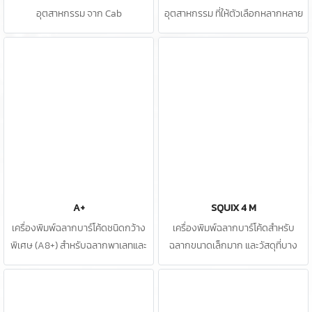
อุตสาหกรรม จาก Cab
อุตสาหกรรม ที่ให้ตัวเลือกหลากหลาย
ขนาด
A+
SQUIX 4 M
เครื่องพิมพ์ฉลากบาร์โค้ดชนิดกว้าง
เครื่องพิมพ์ฉลากบาร์โค้ดสำหรับ
พิเศษ (A8+) สำหรับฉลากพาเลทและ
ฉลากขนาดเล็กมาก และวัสดุที่บาง
และบาร์เรล