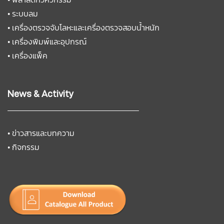
•
ระบบลม
•
เครื่องตรวจจับโลหะและเครื่องตรวจสอบน้ำหนัก
•
เครื่องพิมพ์และอุปกรณ์
•
เครื่องแพ็ค
News & Activity
•
ข่าวสารและบทความ
•
กิจกรรม