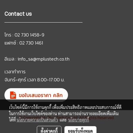
Contact us
โทร : 02 730 1458-9
แฟกซ์ : 02 730 1461
อีเมล :
info_sa@mplustech.co.th
เวลาทำการ
จันทร์-ศุกร์ เวลา 8.00-17.00 น.
เว็บไซต์นี้มีการใช้งานคุกกี้ เพื่อเพิ่มประสิทธิภาพและประสบการณ์ที่ดี
ในการใช้งานเว็บไซต์ของท่าน ท่านสามารถอ่านรายละเอียดเพิ่มเติม
© Copyright M-Plus Tech Co.,Ltd. All Rights Reserved.
ได้ที่
นโยบายความเป็นส่วนตัว
และ
นโยบายคุกกี้
ผู้เข้าชมวันนี้
1
ตั้งค่าคุกกี้
ยอมรับทั้งหมด