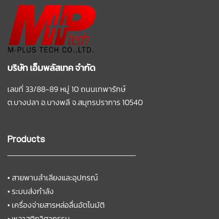
บริษัท เอ็มพลัสเทค จำกัด
เลขที่ 33/88-89 หมู่ 10 ถนนเทพารักษ์
ต.บางปลา อ.บางพลี
จ.สมุทรปราการ 10540
Products
•
สายพานลำเลียงและอุปกรณ์
•
ระบบส่งกำลัง
•
เครื่องจ่ายสารหล่อลื่นอัตโนมัติ
•
พลาสติกวิศวกรรม