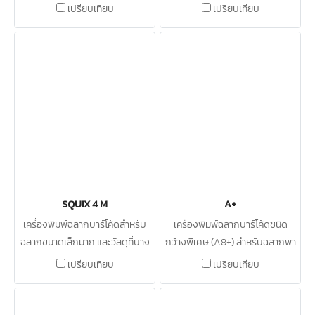
อุตสาหกรรมสิ่งทอ
เปรียบเทียบ
เปรียบเทียบ
SQUIX 4 M
A+
เครื่องพิมพ์ฉลากบาร์โค้ดสำหรับ
เครื่องพิมพ์ฉลากบาร์โค้ดชนิด
ฉลากขนาดเล็กมาก และวัสดุที่บาง
กว้างพิเศษ (A8+) สำหรับฉลากพา
เลทและและบาร์เรล
เปรียบเทียบ
เปรียบเทียบ