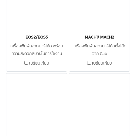
EOS2/EOS5
MACH1/ MACH2
เครื่องพิมพ์ฉลากบาร์โค้ด พร้อม
เครื่องพิมพ์ฉลากบาร์โค้ดตั้งโต๊ะ
ความสะดวกสบายในการใช้งาน
จาก Cab
สูงสุด
เปรียบเทียบ
เปรียบเทียบ